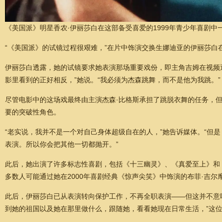
《美国派》明星香农·伊丽莎白在这部备受喜爱的1999年青少年喜剧中
“《美国派》的试镜过程很艰难，”在片中饰演交换生娜迪亚的伊丽莎白在
伊丽莎白透露，她的试镜要求她表演那场重要戏份，即主角吉姆在视频通话中随
影里看到的正好相反，”她说。“我必须为杰森跳舞，而不是他为我跳。”
尽管电影中的这场戏最终由主演杰森·比格斯承担了跳脱衣舞的任务，
要的突破性角色。
“老实说，我并不是一个对自己身体超级自在的人，”她告诉媒体。“但
表演。所以你会把其他一切都抛开。”
此后，她出演了许多标志性喜剧，包括《十三幽灵》、《真爱至上》和
多数人可能通过她在2000年喜剧经典《惊声尖笑》中饰演的布菲·吉
此后，伊丽莎白已从表演转向保护工作，不再全职表演——但这并不意
到她的祖国以及她在那里做什么，跟随她，看看她现在日常生活，”这位