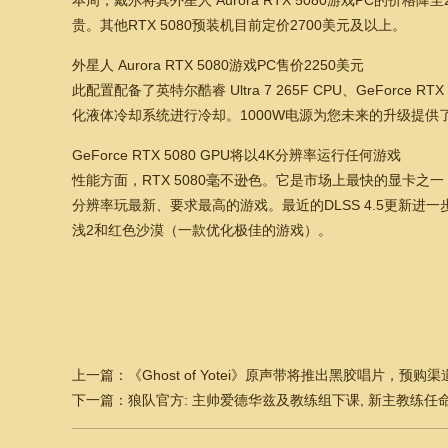
本周，戴尔将其外星人 Aurora RTX 5080游戏PC的价
贵。其他RTX 5080预装机目前定价2700美元及以上。
外星人 Aurora RTX 5080游戏PC售价2250美元
此配置配备了英特尔酷睿 Ultra 7 265F CPU、GeForce R
化液体冷却系统进行冷却。1000W电源为您未来的升级提供
GeForce RTX 5080 GPU将以4K分辨率运行任何游戏
性能方面，RTX 5080毫不逊色。它是市场上最快的显卡之一，
分辨率玩最新、要求最高的游戏。最近的DLSS 4.5更新
浅2和红色沙漠（一款优化极佳的游戏）。
上一篇：
《Ghost of Yotei》原声带将推出黑胶唱片，预购
下一篇：
狼队官方: 主帅爱德华兹及教练组下课, 新主教练任