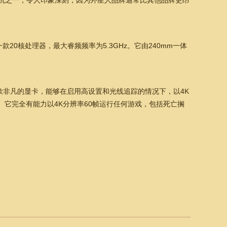
080预装机之一，令人印象深刻，因为外星人品牌通常比其他品牌更昂
 265F是一款20核处理器，最大睿频频率为5.3GHz。它由240mm一体
。这是一款非凡的显卡，能够在启用高设置和光线追踪的情况下，以4K
。它完全有能力以4K分辨率60帧运行任何游戏，包括死亡搁