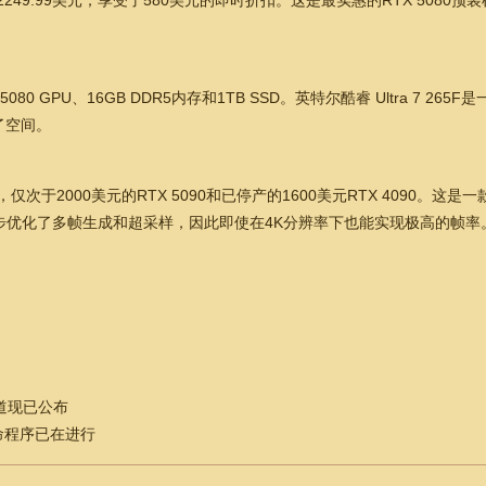
格降至2249.99美元，享受了580美元的即时折扣。这是最实惠的RTX 5
TX 5080 GPU、16GB DDR5内存和1TB SSD。英特尔酷睿 Ultra 7
了空间。
仅次于2000美元的RTX 5090和已停产的1600美元RTX 4090
进一步优化了多帧生成和超采样，因此即使在4K分辨率下也能实现极高的帧率
渠道现已公布
命程序已在进行