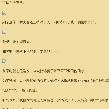
可谓百夫齐放。
到了这季，娇夫赛道上挤满了人，狗粮都有了统一的投喂方式。
孙杨，委屈型娇夫。
和老婆斗嘴占下风的他，委屈但大只。
前采时就初见端倪，当众控诉妻子张豆豆不爱回他信息。
为了试图让豆豆理解他的心态，他打的比喻就很微妙：你在钉钉上申请
"上级"二字，就很灵性。
听到豆豆反驳他发的都是无效信息，孙杨没招了，只能亮出最后的卑微